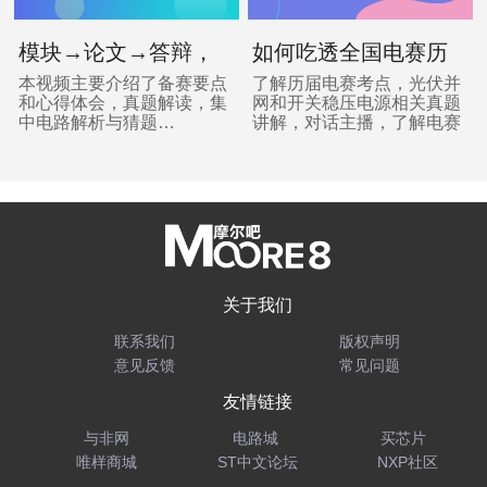
模块→论文→答辩，
如何吃透全国电赛历
大神带你逐个分析
届真题？
本视频主要介绍了备赛要点
了解历届电赛考点，光伏并
和心得体会，真题解读，集
网和开关稳压电源相关真题
中电路解析与猜题…
讲解，对话主播，了解电赛
备战宝典…
关于我们
联系我们
版权声明
意见反馈
常见问题
友情链接
与非网
电路城
买芯片
唯样商城
ST中文论坛
NXP社区