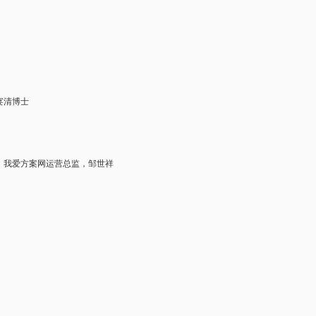
艾宴清博士
行动介绍，我爱方案网运营总监，邹世祥