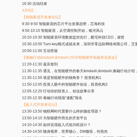
16:30 活动结束
4月9日
【智能家居开发者论坛】
9:30-9:50 智能家居的芯片平台发展趋势，芯海科技
9:50-10:10 智能家居，从空调控制开始，银河风云
10:10-10:30 智能家居环境数据监控先行，酷宅科技CEO，谢哲
10:30-10:50 Turn-key模式成就未来，深圳市零边际网络有限公司，
10:50-11:00 互动答疑
【春融行动&mdash;&mdash;2016智能硬件投融资见面会】
11:20-11:30 嘉宾签到
11:30-11:35 遇见，在智能硬件的春天&mdash;&mdash;春融
11:35-11:50 谁是智能硬件的独角兽？ 投资机构1
11:50-12:05 投资人眼中的智能硬件创业，投资机构2
12:05-12:20 打动你的投资人，创业故事分享
12:20-12:30 春融行动现场“速配”报名
【嵌入式开发者论坛】
13:30-13:50 物联网时代需要什么样的微处理器？
13:50-14:10 为智能硬件而生的开发平台
14:10-14:30 如何实现嵌入式低功耗设计？
14:30-14:50 随身视界，世界随心，DM微投，何燕杰