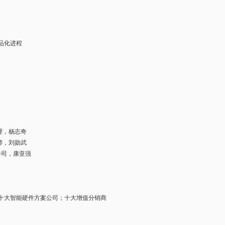
品化进程
经理，杨志奇
程师，刘勋武
限公司，康亚强
产品；十大智能硬件方案公司；十大增值分销商