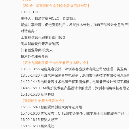
【2016中国智能硬件众创众包发展高峰对话】
10:30-11:30
主持人：我爱方案网CEO，刘杰博士
聚焦共享经济，促进资源利用，发展技术外包，加速产品设计创意到产
对话嘉宾：
工业和信息化部主管部门领导
明星智能硬件开发者/创客
知名创业导师/投资人
技术外包服务专家
【第十九届电路保护与电子兼容技术研讨会】
13:30-13:55 电磁兼容设计，深圳市赛盛技术有限公司总经理，吴卫兵
13:55-14:20 可燃气体探测器静电案例，深圳市恒创技术有限公司总
14:20-14:45 电磁兼容技术电磁干扰案例分析，电磁兼容设计资深工
14:45-15:10 EMI防护技术在产品设计中的应用，深圳市韬略科技有
15:10-15:30 互动答疑
【智能硬件创新大奖发布会】
15:30-15:40 智能硬件创新大奖评选介绍
15:40-16:00 奖项发布：CITE组委会主任，陈雯海十大智能硬件
16:00-16:15 获奖人感言
16:15-16:30 媒体采访