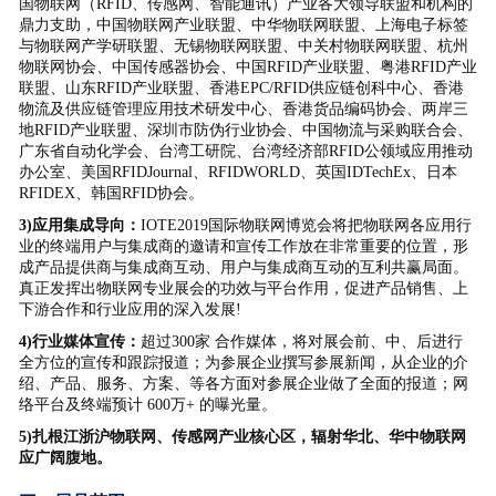
国物联网（RFID、传感网、智能通讯）产业各大领导联盟和机构的
鼎力支助，中国物联网产业联盟、中华物联网联盟、上海电子标签
与物联网产学研联盟、无锡物联网联盟、中关村物联网联盟、杭州
物联网协会、中国传感器协会、中国RFID产业联盟、粤港RFID产业
联盟、山东RFID产业联盟、香港EPC/RFID供应链创科中心、香港
物流及供应链管理应用技术研发中心、香港货品编码协会、两岸三
地RFID产业联盟、深圳市防伪行业协会、中国物流与采购联合会、
广东省自动化学会、台湾工研院、台湾经济部RFID公领域应用推动
办公室、美国RFIDJournal、RFIDWORLD、英国IDTechEx、日本
RFIDEX、韩国RFID协会。
3)应用集成导向：
IOTE2019国际物联网博览会将把物联网各应用行
业的终端用户与集成商的邀请和宣传工作放在非常重要的位置，形
成产品提供商与集成商互动、用户与集成商互动的互利共赢局面。
真正发挥出物联网专业展会的功效与平台作用，促进产品销售、上
下游合作和行业应用的深入发展!
4)行业媒体宣传：
超过
300家 合作媒体，将对展会前、中、后进行
全方位的宣传和跟踪报道；为参展企业撰写参展新闻，从企业的介
绍、产品、服务、方案、等各方面对参展企业做了全面的报道；网
络平台及终端预计 600万+ 的曝光量。
5)扎根江浙沪物联网、传感网产业核心区，辐射华北、华中物联网
应广阔腹地。