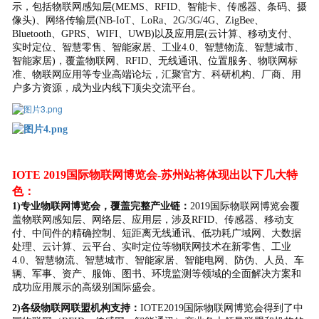
示，包括物联网感知层(MEMS、RFID、智能卡、传感器、条码、摄
像头)、网络传输层(NB-IoT、LoRa、2G/3G/4G、ZigBee、
Bluetooth、GPRS、WIFI、UWB)以及应用层(云计算、移动支付、
实时定位、智慧零售、智能家居、工业4.0、智慧物流、智慧城市、
智能家居)，覆盖物联网、RFID、无线通讯、位置服务、物联网标
准、物联网应用等专业高端论坛，汇聚官方、科研机构、厂商、用
户多方资源，成为业内线下顶尖交流平台。
IOTE 2019国际物联网博览会
-苏州站
将体现出以下几大特
色：
1)专业物联网博览会，覆盖完整产业链：
2019国际物联网博览会覆
盖物联网感知层、网络层、应用层，涉及RFID、传感器、移动支
付、中间件的精确控制、短距离无线通讯、低功耗广域网、大数据
处理、云计算、云平台、实时定位等物联网技术在新零售、工业
4.0、智慧物流、智慧城市、智能家居、智能电网、防伪、人员、车
辆、军事、资产、服饰、图书、环境监测等领域的全面解决方案和
成功应用展示的高级别国际盛会。
2)各级物联网联盟机构支持：
IOTE2019国际物联网博览会得到了中