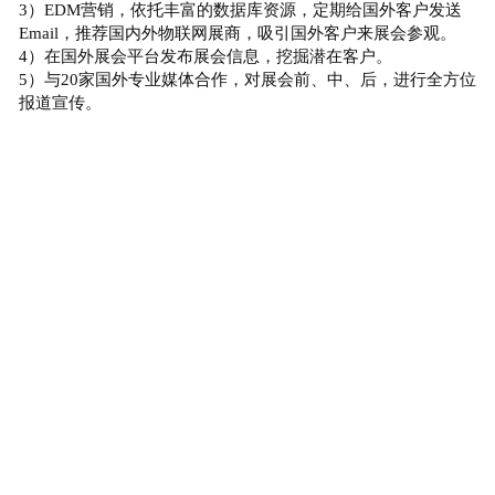
3）EDM营销，依托丰富的数据库资源，定期给国外客户发送
Email，推荐国内外物联网展商，吸引国外客户来展会参观。
4）
在国外展会平台发布展会信息，挖掘潜在客户。
5）
与
20家国外专业媒体合作，对展会前、中、后，进行全方位
报道宣传。