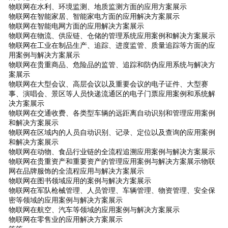
物联网在水利、环境监测、地质监测方面的应用方案展示
物联网在智能家居、智能家电方面的应用解决方案展示
物联网在智能电网方面的应用解决方案展示
物联网在物流、供应链、仓储的管理系统应用案例和解决方案展示
物联网在工业在制品生产、追踪、进度监管、质量追踪等方面的应
用案例与解决方案展示
物联网在贵重商品、危险品的监管、追踪和防伪应用系统与解决方
案展示
物联网在大型会议、高层会议以及重要会议的电子证件、大型赛
事、演唱会、景区等人员快递流通区的电子门票应用案例和系统解
决方案展示
物联网在交通收费、各类型车辆的远距离自动识别和管理应用案例
和解决方案展示
物联网在区域内的人员自动识别、记录、定位以及查询的应用案例
和解决方案展示
物联网在动物、食品行业链的全流程追溯应用案例与解决方案展示
物联网在贵重资产和重要资产的管理应用案例与解决方案展示
物联
网在品牌服饰的全流程应用与解决方案展示
物联网在图书领域应用的案例与解决方案展示
物联网在军队枪械管理、人员管理、车辆管理、物资管理、安全保
密等领域的应用案例与解决方案展示
物联网在航空、汽车等领域的应用案例与解决方案展示
物联网在零售业的应用解决方案展示