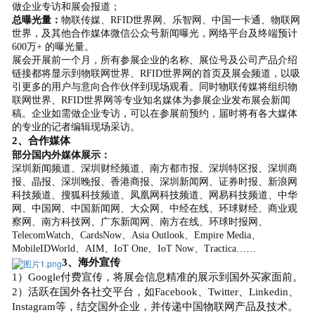
做企业专访和展会报道；
总曝光量：
物联传媒、
RFID世界网、乐智网、中国一卡通、物联网
世界，及其他合作媒体微信公众号新闻曝光，网络平台及终端预计
600万+ 的曝光量。
展会开展前一个月，所有参展企业的名称、展位号及公司产品介绍
链接都将显示到物联网世界、
RFID世界网的首页及展会频道，以吸
引更多的用户与意向合作伙伴到现场观看。同时物联传媒将组织物
联网世界、RFID世界网等专业知名媒体为参展企业发布展会新闻
稿。企业如需做企业专访，可以在参展前预约，届时将有各大媒体
的专业的记者编辑现场采访。
2、合作媒体
部分国内外媒体展示：
深圳新闻频道、深圳财经频道、南方都市报、深圳特区报、深圳商
报、晶报、深圳晚报、香港商报、深圳新闻网、证券时报、新浪网
科技频道、搜狐科技频道、凤凰网科技频道、网易科技频道、中华
网、中国网、中国新闻网、大众网、中经在线、环球财经、商业观
察网、南方科技网、广东新闻网、南方在线、环球时报网、
TelecomWatch、CardsNow、Asia Outlook、Empire Media、
MobileIDWorld、AIM、IoT One、IoT Now、Tractica……
3、
海外宣传
1）Google付费宣传，将展会信息精准的展示到国外买家面前。
2）
活跃在国外各社交平台，如
Facebook、Twitter、Linkedin、
Instagram等，结交国外企业，并传递中国物联网产品及技术。