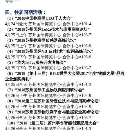
等等
......
四、
往届同期活动：
（
1）“2018中国物联网CEO千人大会”
4月24日全天 苏州国际博览中心·会议中心A101-4
（
2）“2018苏州国际LoRa技术与应用高峰论坛”
4月25日上午 苏州国际博览中心·会议中心A106-7
（
3）“2018苏州物联网传感器高峰论坛”
4月25日上午 苏州国际博览中心·会议中心A108-9
（
4）
”
2018苏州国际NB-IoT技术与应用高峰论坛
”
4月25日下午 苏州国际博览中心·会议中心A108-9
（
5）
”
华为
IoT云服务开发者峰会
”
4月25日下午 苏州国际博览中心·会议中心A106-7
（
6）
”
2018（第十三届）RFID世界大会暨2017年度“物联之星”品牌
企业颁奖典礼
”
4月25日全天 苏州国际博览中心·会议中心A101-3
（
7）
”
2018苏州国际工业物联网应用研讨会
”
4月26日上午 苏州国际博览中心·会议中心A108-9
（
8）
”
2018第二届苏州国际定位技术与应用高峰论坛
”
4月26日下午 苏州国际博览中心·会议中心A108-9
（
9）
”
2018苏州国际物联网平台与数据安全高峰论坛
”
4月26日全天 苏州国际博览中心·会议中心A106-7
（
10）
”
2018（第二届）苏州零售智能创新应用大会
”
4月26日全天 苏州国际博览中心·会议中心A101-3