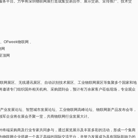
服务平台。力争将深圳物联网展打造成集贸易合作、展示交易、宣传推广、技术交
OFweek物联网 、
瞻网
、至顶网
物联网展区、无线通讯展区、自动识别技术展区、工业物联网展区等集聚多个国家和地
将邀请专门组织国外相关机构、采购团到会，预计有万余家客户莅临现场，专业观众
D产业发展论坛、智慧城市发展论坛、工业物联网高峰论坛、物联网新产品发布会等，
领军企业将在展会齐聚一堂，共商物联网行业发展大计。
外终端采购商及行业专家共同参与，通过展览展示及丰富多彩的活动，形成一个集商
为物联网企业搭建一个真正高端的国际交流平台，并努力发展成为具有国际影响力的