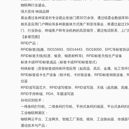
物联网行业盛会。
强大宣传 铸就品牌
展会通过各种渠道对专业观众发放门票30万余张、通过组委会数据库和
相关及应用门户网站等多种新媒体方式推广和宣传展会，将通过超过1
门、行业协会、终端客户和专业机构的高层领导，通过电话联系、上门
【参展范围】
RFID产品：
RFID标签(低频、ISO15693、ISO14443、ISO18000、EPC等标签协
RFID标签天线(铝质、银质、铜质材料等)、RFID标签天线生产设备
标准卡或RFID标签成品（标签卡或RFID标签形式）
特殊标签（异形标签或特殊环境应用（如高温、高压、金属、化工等环
RFID标签或卡生产设备（制卡机、卡封装设备、RFID标签倒装设备、
仪器
RFID读写器芯片、RFID读写模块、RFID读写器、天线（超高频、高
RFID手持终端、PDA、车载读写器
自动识别技术：
一维条码打印机、二维条码打印机、手持式条码扫描器、平台式条码扫
工业物联网展区：
物联网云平台、工业网关、智能工厂系统、模块、工业路由器、传感器
通信技术与产品：