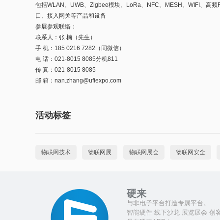
包括WLAN、UWB、Zigbee模块、LoRa、NFC、MESH、WI
口、接入网关等产品和设备
参展参观联络：
联系人：张 楠（先生）
手 机：185 0216 7282（同微信）
电 话：021-8015 8085分机811
传 真：021-8015 8085
邮 箱：nan.zhang@ufiexpo.com
活动标签
物联网技术
物联网展
物联网展会
物联网安全
硬来
与非电子平台打造专属平台。
智能硬件 线下沙龙 展览展会 创