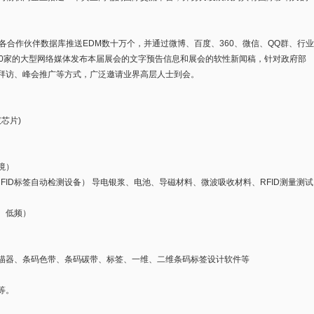
各合作伙伴数据库推送EDM数十万个，并通过微博、百度、360、微信、QQ群、行业
50家的大型网络媒体发布本届展会的文字预告信息和展会的软性新闻稿，针对政府部
拜访、峰会推广等方式，广泛邀请业界高层人士到会。
议芯片)
境）
RFID标签自动检测设备） 导电银浆、电池、导磁材料、微波吸收材料、RFID测量测试
频、低频）
描器、条码色带、条码碳带、标签、一维、二维条码标签设计软件等
等。