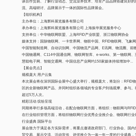
谈合作贸易、了解行业动态、交流业界技术、培育产品品牌搭建良好的
流、高端研讨、品牌展示于一体的国际性品牌展会。
【组织机构】
主办单位：上海辉科展览服务有限公司
承办单位：上海辉科展览服务有限公司 上海振华展览服务中心
支持单位：中华物联网联盟、上海RFID产业联盟、浙江物联网协会
媒体支持：国脉物联网、一卡世界网、物联中国、RFID物联网、飞象网、
中国智能制造网、自动识别网、中国物流产品网、E讯网、物流圈、前
中国物通网、C114中国通信网、物联网智库、e-works、第一物联网
慧聪电子网、智能交通网、中国信息产业网约150家媒体持续增加中...
【展会亮点】
规模庞大 用户云集
本次展会将在深圳国际会展中心盛大举行，规模庞大，将划分：RFID
区的全新物联网产品、并同时组织各领域的专业客户到场观摩、参与。
超过5万人次。
精彩活动 缤纷呈现
同期将举行多场高端活动，在配合物联网方面，将组织：物联网与RFI
在行业组织管理方面，将组织物联网行业优秀企业推介会、物联网行业
行业盛典 国际平台
展会致力于满足各方实际需求，将重点邀请政府部门、行业协会、国内
贸交易、展示交流、活动宣传、评优推介为一体一年一度的行业盛典，