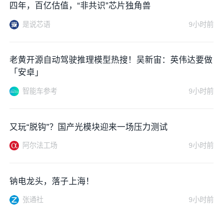
四年，百亿估值，“非共识”芯片独角兽
是说芯语
9小时前
老黄开源自动驾驶推理模型热搜！吴新宙：英伟达要做
「安卓」
智能车参考
9小时前
又玩“脱钩”？国产光模块迎来一场压力测试
阿尔法工场
9小时前
钠电龙头，落子上海！
张通社
9小时前