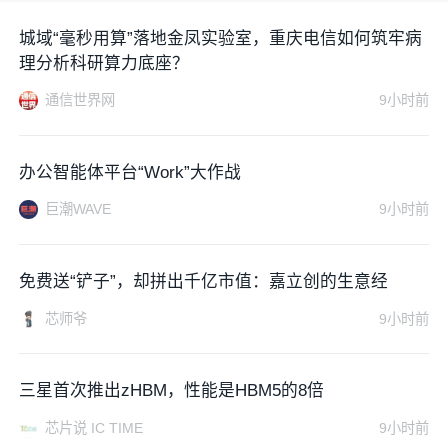
城域“毫秒用算”落地金凤实验室，重庆电信如何筑牢病
理分析科研算力底座？
通信世界网
9小时前
办公智能体平台“Work”大作战
巨潮WAVE
9小时前
免费送“铲子”，却拼出千亿市值：嘉立创的生意经
芯师爷
9小时前
三星首次推出zHBM，性能是HBM5的8倍
芯片说 IC TIME
9小时前