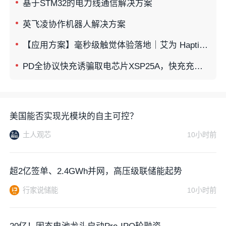
基于STM32的电力线通信解决方案
英飞凌协作机器人解决方案
【应用方案】毫秒级触觉体验落地｜艾为 Haptic触觉反馈方案开启电竞鼠标新世代
PD全协议快充诱骗取电芯片XSP25A，快充充电器测试全流程解析--转快充 PD快充
美国能否实现光模块的自主可控？
土人观芯
10小时前
超2亿签单、2.4GWh并网，高压级联储能起势
行家说储能
10小时前