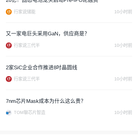
20亿！固态电池龙头启动Pre-IPO轮融资
行家说储能
10小时前
又一家电巨头采用GaN，供应商是？
行家说三代半
10小时前
2家SiC企业合作推进8吋晶圆线
行家说三代半
10小时前
7nm芯片Mask成本为什么这么贵？
TOM聊芯片智造
10小时前