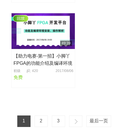
49:39
【助力电赛-第一招】小脚丫
FPGA的功能介绍及编译环境
的安装、操作
初级
420
2017/08/06
免费
1
2
3
最后一页