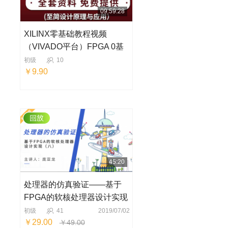
09:59:28
XILINX零基础教程视频
（VIVADO平台）FPGA 0基
础入门到精通
初级
10
￥9.90
45:20
处理器的仿真验证——基于
FPGA的软核处理器设计实现
（八）
初级
41
2019/07/02
￥29.00
￥49.00