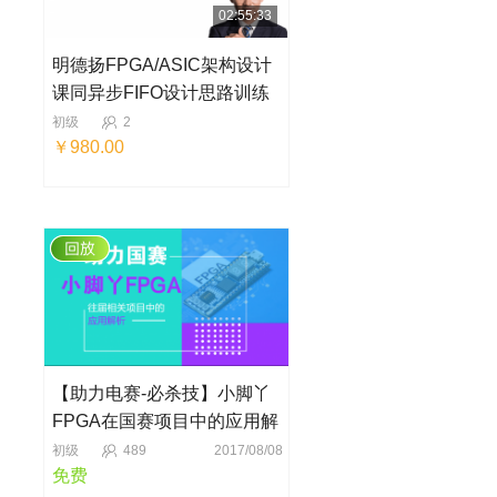
02:55:33
明德扬FPGA/ASIC架构设计
课同异步FIFO设计思路训练
初级
2
￥980.00
【助力电赛-必杀技】小脚丫
FPGA在国赛项目中的应用解
析
初级
489
2017/08/08
免费