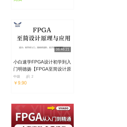
06:46:21
小白速学FPGA设计初学到入
门明德扬【FPGA至简设计原
理与应用】
中级
2
￥9.90