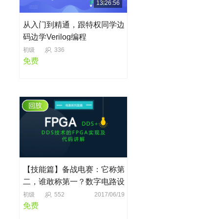
13:26:56
从入门到精通，跟特权同学边
码边学Verilog编程
初级
336
免费
【技能篇】备战电赛：它称第
二，谁敢称第一？数字电路设
计一哥——FPGA
初级
552
2017/06/19
免费