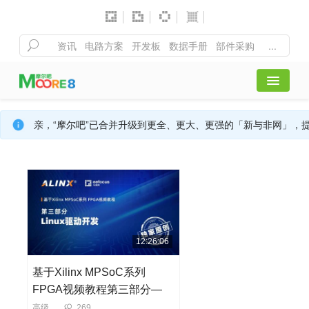
首页
亲，“摩尔吧”已合并升级到更全、更大、更强的「新与非网」，
全部课程
行业活动
精彩聚合
12:26:06
基于Xilinx MPSoC系列
注册/登录
FPGA视频教程第三部分—
Linux驱动开发
高级
269