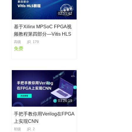
02:51:42
基于Xilinx MPSoC FPGA视
频教程第四部分—Vitis HLS
开发
高级
179
免费
03:26:19
手把手教你用Verilog在FPGA
上实现CNN
初级
2