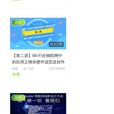
01:01:35
【第二讲】Wi-Fi在物联网中
的应用之模块硬件选型及软件
开发
初级
316
2017/03/04
免费