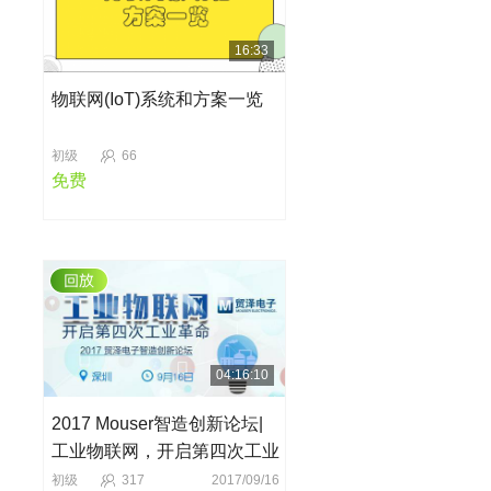
16:33
物联网(IoT)系统和方案一览
初级
66
免费
04:16:10
2017 Mouser智造创新论坛|
工业物联网，开启第四次工业
革命
初级
317
2017/09/16