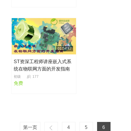
01:54:47
ST资深工程师讲座嵌入式系
统在物联网方面的开发指南
初级
177
免费
第一页
4
5
6