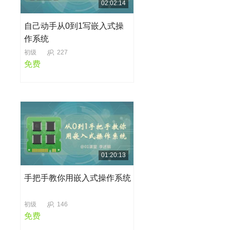
02:02:14
自己动手从0到1写嵌入式操
作系统
初级
227
免费
01:20:13
手把手教你用嵌入式操作系统
初级
146
免费