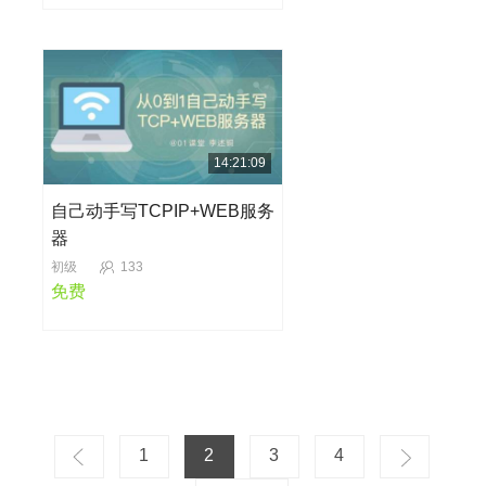
14:21:09
自己动手写TCPIP+WEB服务
器
初级
133
免费
1
2
3
4