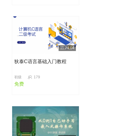
11:24:04
狄泰C语言基础入门教程
初级
179
免费