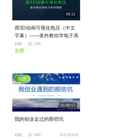
08:12
用3D动画可视化电压（中文
字幕）——老外教你学电子系
列第一节
初级
168
免费
01:06:57
我的创业走过的那些坑
初级
940
2017/03/24