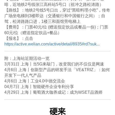
啡，近地铁2号线张江高科站5号口（祖冲之路松涛路）
【路线】：地铁2号线5号口出，穿过“黑暗料理小吃”，传奇
广场坐电梯到3楼即达（交通银行和中国银行之间）；自
驾，松涛路路口进，1楼三和面馆旁电梯上
【费用】：门票40元/位 (赠送指定饮品或餐品一份)；门票
60元/位（赠送指定饮品+餐品）
【报名】：点击
https://active.welian.com/active/detail/8935#rd?suk...
附：上海站近期活动一览
3月31日 上海丨当5G来敲门，改变我们的不仅仅是网速
4月6日 上海丨创新型产品的研发手法「VE&TRIZ」：如何
开发下一代人气产品
4月6日 上海丨工业4.0中德交流会
04月7日 上海丨智能硬件企业专利分享
4月29日 上海丨葡萄酒大咖养成记：成为WSET品酒师