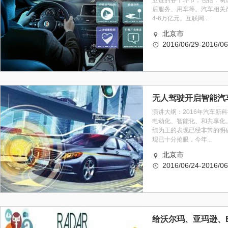
业链的各个环节，包括：制
后服务、用车等。汽车相关
4-6万亿元。互联网...
北京市
2016/06/29-2016/06
无人驾驶开启智能汽
演讲大纲：2016年汽车新
电动化、智能化、和共享化
绩为王的表现已经非常的明
现已十分抢眼，今年...
北京市
2016/06/24-2016/06