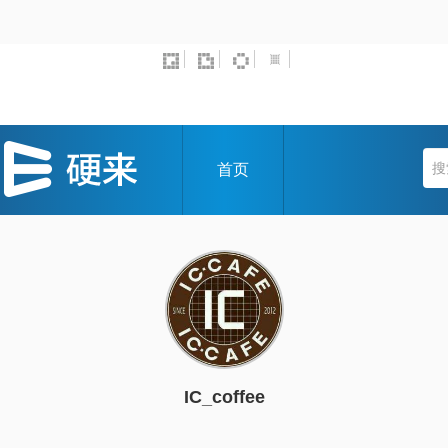
首页
IC_coffee