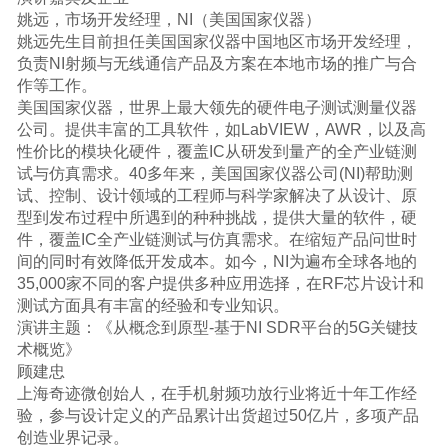
姚远，市场开发经理，NI（美国国家仪器）
姚远先生目前担任美国国家仪器中国地区市场开发经理，
负责NI射频与无线通信产品及方案在本地市场的推广与合
作等工作。
美国国家仪器，世界上最大领先的硬件电子测试测量仪器
公司。提供丰富的工具软件，如LabVIEW，AWR，以及高
性价比的模块化硬件，覆盖IC从研发到量产的全产业链测
试与仿真需求。40多年来，美国国家仪器公司(NI)帮助测
试、控制、设计领域的工程师与科学家解决了从设计、原
型到发布过程中所遇到的种种挑战，提供大量的软件，硬
件，覆盖IC全产业链测试与仿真需求。在缩短产品问世时
间的同时有效降低开发成本。如今，NI为遍布全球各地的
35,000家不同的客户提供多种应用选择，在RF芯片设计和
测试方面具有丰富的经验和专业知识。
演讲主题：《从概念到原型-基于NI SDR平台的5G关键技
术概览》
顾建忠
上海奇迹微创始人，在手机射频功放行业将近十年工作经
验，参与设计定义的产品累计出货超过50亿片，多项产品
创造业界记录。