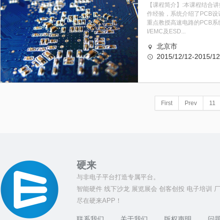
【课程简介】:本课程结合
作经验，系统介绍了PCB设
重点教授高速电路的PCB系
I/EMC及ESD...
北京市
2015/12/12-2015/12
First
Prev
11
硬来
与非电子平台打造专属平台。
智能硬件 线下沙龙 展览展会 创客创投 电子培训 
尽在硬来APP！
联系我们
关于我们
版权声明
问