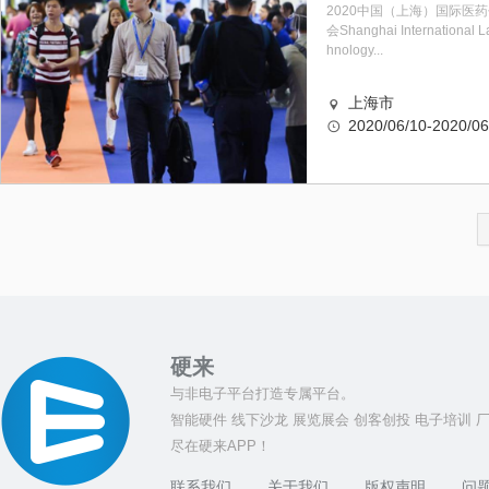
2020中国（上海）国际医
会Shanghai International La
hnology...
上海市
2020/06/10-2020/06
硬来
与非电子平台打造专属平台。
智能硬件 线下沙龙 展览展会 创客创投 电子培训 
尽在硬来APP！
联系我们
关于我们
版权声明
问