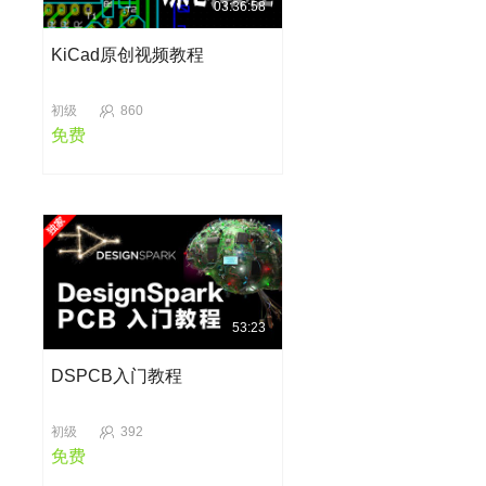
03:36:58
KiCad原创视频教程
初级
860
免费
53:23
DSPCB入门教程
初级
392
免费