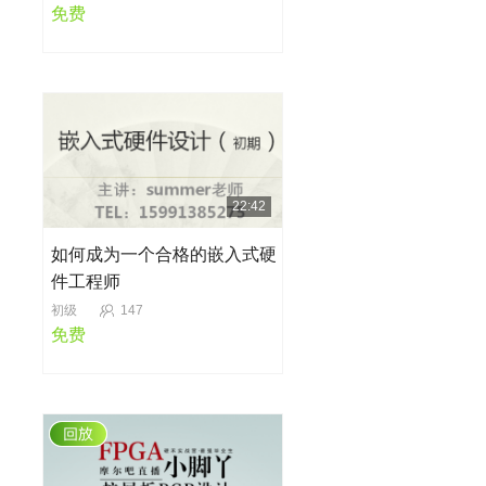
免费
22:42
如何成为一个合格的嵌入式硬
件工程师
初级
147
免费