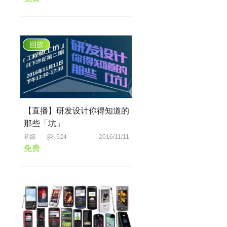
【直播】研发设计你得知道的
那些「坑」
初级
524
2016/11/11
免费