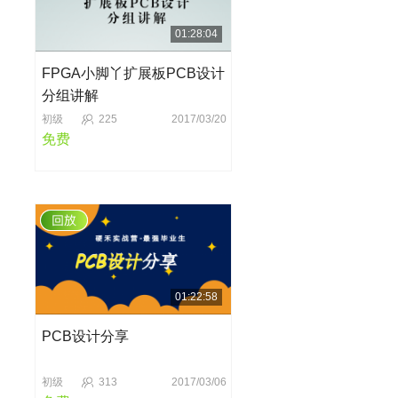
01:28:04
FPGA小脚丫扩展板PCB设计
分组讲解
初级
225
2017/03/20
免费
01:22:58
PCB设计分享
初级
313
2017/03/06