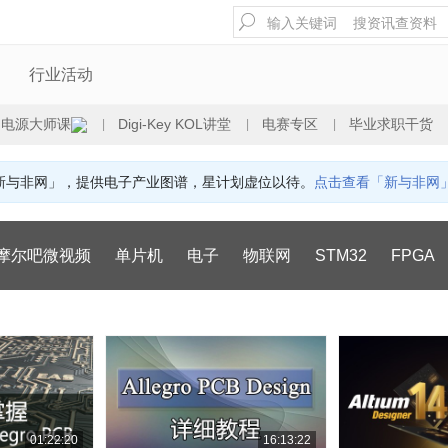
行业活动
：电源大师课
Digi-Key KOL讲堂
电赛专区
毕业求职干货
|
|
|
「新与非网」，提供电子产业图谱，星计划虚位以待。
点击查看「新与非网
摩尔吧微视频
单片机
电子
物联网
STM32
FPGA
01:22:20
16:13:22