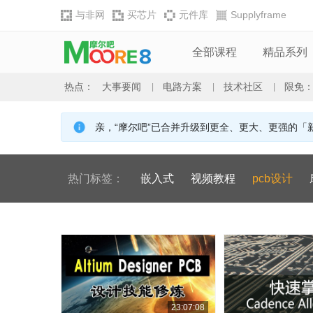
与非网
买芯片
元件库
Supplyframe
全部课程
精品系列
热点：
大事要闻
电路方案
技术社区
限免
|
|
|
亲，“摩尔吧”已合并升级到更全、更大、更强的
热门标签：
嵌入式
视频教程
pcb设计
23:07:08