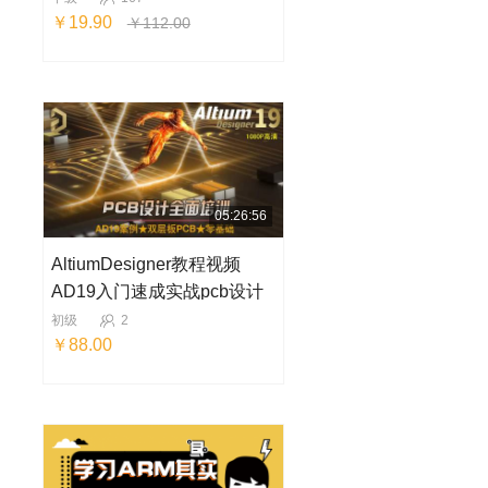
￥19.90
￥112.00
05:26:56
AltiumDesigner教程视频
AD19入门速成实战pcb设计
电路案例零基础
初级
2
￥88.00