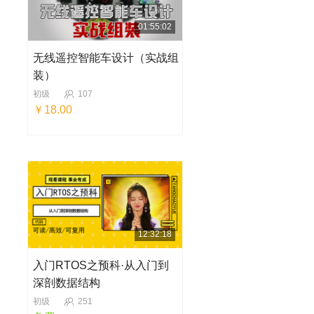
01:55:02
无线遥控智能车设计（实战组
装）
初级
107
￥18.00
12:32:18
入门RTOS之预科·从入门到
深剖数据结构
初级
251