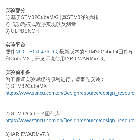
实验部分
1
)
基于
STM32CubeMX
计算
STM32
的功耗
2
)
低功耗模式程序实现以及测量
3
)
ULPBENCH
实验平台
硬件
NUCLEO-L476RG
,
最新版本的
STM32CubeL4
固件库
和
CubeMX
，开发环境使用
IAR EWARMv7.8
。
实验前准备
为了保证实验课程的顺利进行，请事先安装：
1
)
STM32CubeMX
https://www.stmcu.com.cn/Designresource/design_resource
2
)
STM32CubeL4
固件库
https://www.stmcu.com.cn/Designresource/design_resource_
3
)
IAR EWARMv7.8