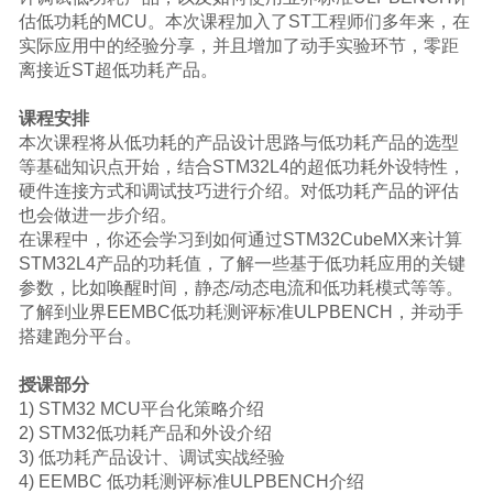
估低功耗的
MCU
。本次课程加入了
ST
工程师们多年来，在
实际应用中的经验分享，并且增加了动手实验环节，零距
离接近
ST
超低功耗产品。
课程安排
本次课程将从低功耗的产品设计思路与低功耗产品的选型
等基础知识点开始，结合
STM32L4
的超低功耗外设特性，
硬件连接方式和调试技巧进行介绍。对低功耗产品的评估
也会做进一步介绍。
在课程中，你还会学习到如何通过
STM32CubeMX
来计算
STM32L4
产品的功耗值，了解一些基于低功耗应用的关键
参数，比如唤醒时间，静态
/
动态电流和低功耗模式等等。
了解到业界
EEMBC
低功耗测评标准
ULPBENCH
，并动手
搭建跑分平台。
授课部分
1
)
STM32 MCU
平台化策略介绍
2
)
STM32
低功耗产品和外设介绍
3
)
低功耗产品设计、调试实战经验
4
)
EEMBC
低功耗测评标准
ULPBENCH
介绍