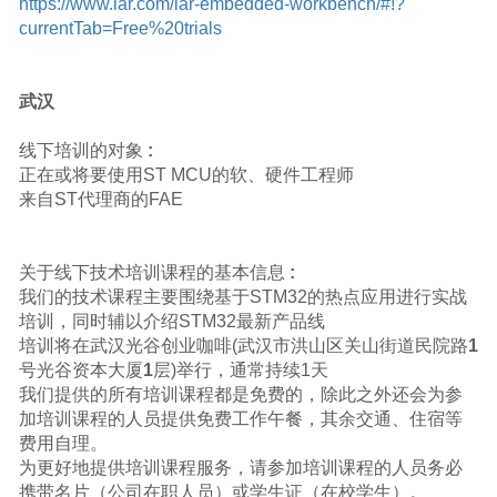
https://www.iar.com/iar-embedded-workbench/#!
?
currentTab=Free%20trials
武汉
线下培训的对象
:
正在或将要使用
ST MCU
的软、硬件工程师
来自
ST
代理商的
FAE
关于线下技术培训课程的基本信息
:
我们的技术课程主要围绕基于
STM32
的热点应用进行实战
培训，同时辅以介绍
STM32
最新产品线
培训将在武汉光谷创业咖啡(武汉市洪山区关山街道民院路
1
号光谷资本大厦
1
层)举行，通常持续
1
天
我们提供的所有培训课程都是免费的，除此之外还会为参
加培训课程的人员提供免费工作午餐，其余交通、住宿等
费用自理。
为更好地提供培训课程服务，请参加培训课程的人员务必
携带名片（公司在职人员）或学生证（在校学生）。